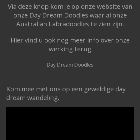
Via deze knop kom je op onze website van
onze Day Dream Doodles waar al onze
Australian Labradoodles te zien zijn.
Hier vind u ook nog meer info over onze
werking terug
Day Dream Doodles
Kom mee met ons op een geweldige day
dream wandeling.